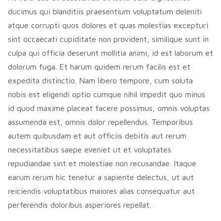
ducimus qui blanditiis praesentium voluptatum deleniti
atque corrupti quos dolores et quas molestias excepturi
sint occaecati cupiditate non provident, similique sunt in
culpa qui officia deserunt mollitia animi, id est laborum et
dolorum fuga. Et harum quidem rerum facilis est et
expedita distinctio. Nam libero tempore, cum soluta
nobis est eligendi optio cumque nihil impedit quo minus
id quod maxime placeat facere possimus, omnis voluptas
assumenda est, omnis dolor repellendus. Temporibus
autem quibusdam et aut officiis debitis aut rerum
necessitatibus saepe eveniet ut et voluptates
repudiandae sint et molestiae non recusandae. Itaque
earum rerum hic tenetur a sapiente delectus, ut aut
reiciendis voluptatibus maiores alias consequatur aut
perferendis doloribus asperiores repellat.