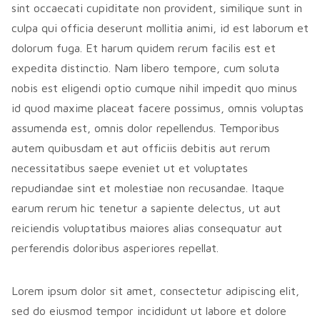
sint occaecati cupiditate non provident, similique sunt in
culpa qui officia deserunt mollitia animi, id est laborum et
dolorum fuga. Et harum quidem rerum facilis est et
expedita distinctio. Nam libero tempore, cum soluta
nobis est eligendi optio cumque nihil impedit quo minus
id quod maxime placeat facere possimus, omnis voluptas
assumenda est, omnis dolor repellendus. Temporibus
autem quibusdam et aut officiis debitis aut rerum
necessitatibus saepe eveniet ut et voluptates
repudiandae sint et molestiae non recusandae. Itaque
earum rerum hic tenetur a sapiente delectus, ut aut
reiciendis voluptatibus maiores alias consequatur aut
perferendis doloribus asperiores repellat.
Lorem ipsum dolor sit amet, consectetur adipiscing elit,
sed do eiusmod tempor incididunt ut labore et dolore