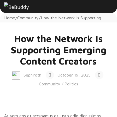
Home
Community
How the Network Is Supporting
Emerging Content Creators
How the Network Is
Supporting Emerging
Content Creators
Sephiroth
October 19, 2025
Community
/
Politics
At vero eos et accusamus et iusto odio dignissimos